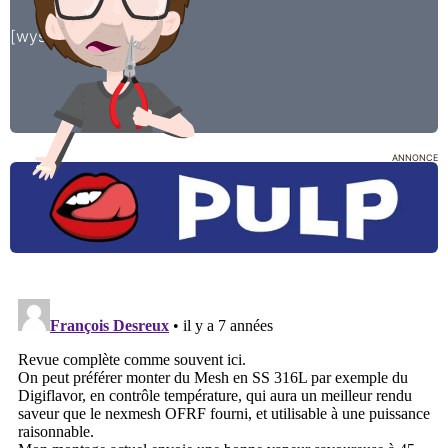
[wysija_form id=”2″]
ANNONCE