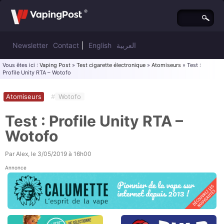
Newsletter
Contact
|
English
العربية
Vous êtes ici :
Vaping Post
»
Test cigarette électronique
»
Atomiseurs
» Test :
Profile Unity RTA – Wotofo
Atomiseurs
#
Wotofo
Test : Profile Unity RTA –
Wotofo
Par
Alex
, le
3/05/2019 à 16h00
Annonce