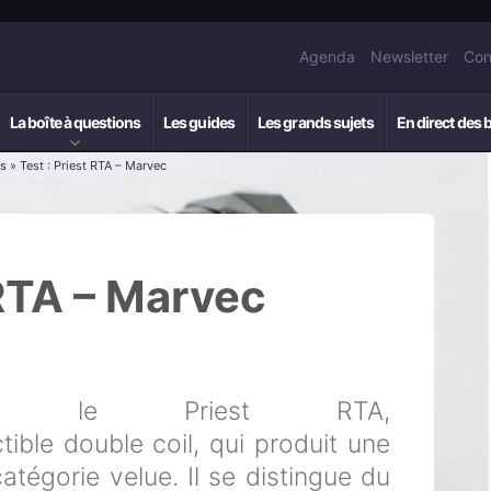
Agenda
Newsletter
Con
La boîte à questions
Les guides
Les grands sujets
En direct des 
rs
» Test : Priest RTA – Marvec
 RTA – Marvec
nte le Priest RTA,
ible double coil, qui produit une
tégorie velue. Il se distingue du