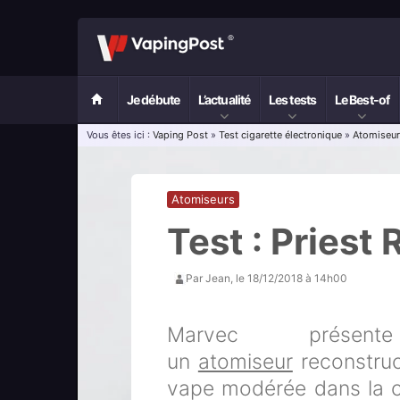
Je débute
L’actualité
Les tests
Le Best-of
Vous êtes ici :
Vaping Post
»
Test cigarette électronique
»
Atomiseu
Atomiseurs
Test : Priest
Par
Jean
, le
18/12/2018 à 14h00
Marvec prése
un
atomiseur
reconstruct
vape modérée dans la ca