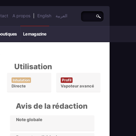
tact
A propos
|
English
العربية
boutiques
Le magazine
Utilisation
Inhalation
Profil
Directe
Vapoteur avancé
Avis de la rédaction
Note globale