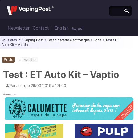
Newsletter
Contact
|
English
العربية
Vous êtes ici :
Vaping Post
»
Test cigarette électronique
»
Pods
» Test : ET
Auto Kit – Vaptio
Pods
#
Vaptio
Test : ET Auto Kit – Vaptio
Par
Jean
, le
29/03/2019 à 17h00
Annonce