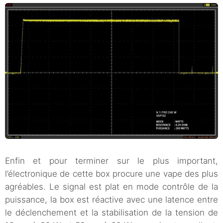
Enfin et pour terminer sur le plus important,
l’électronique de cette box procure une vape des plus
agréables. Le signal est plat en mode contrôle de la
puissance, la box est réactive avec une latence entre
le déclenchement et la stabilisation de la tension de