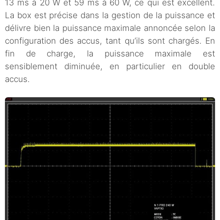
13 ms à 20 W et 59 ms à 60 W, ce qui est excellent.
La box est précise dans la gestion de la puissance et
délivre bien la puissance maximale annoncée selon la
configuration des accus, tant qu’ils sont chargés. En
fin de charge, la puissance maximale est
sensiblement diminuée, en particulier en double
accus.