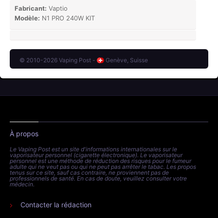
Fabricant:
Vaptio
Modèle:
N1 PRO 240W KIT
© 2010-2026 Vaping Post -
Genève, Suisse
À propos
Le Vaping Post est un site d'informations internationales sur le
vaporisateur personnel (cigarette électronique). Le vaporisateur
personnel est une méthode de réduction des risques pour le fumeur
adulte qui ne veut pas ou qui ne peut pas arrêter le tabac. Les propos
tenus sur ce site, sauf cas contraire, ne proviennent pas de
professionnels de santé. En cas de doute, veuillez consulter votre
médecin.
Contacter la rédaction