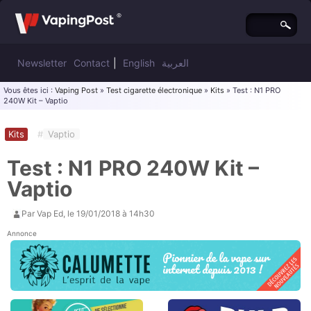
Newsletter
Contact
|
English
العربية
Vous êtes ici :
Vaping Post
»
Test cigarette électronique
»
Kits
» Test : N1 PRO
240W Kit – Vaptio
Kits
#
Vaptio
Test : N1 PRO 240W Kit –
Vaptio
Par
Vap Ed
, le
19/01/2018 à 14h30
Annonce