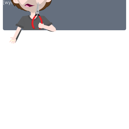
[wysija_form id=”2″]