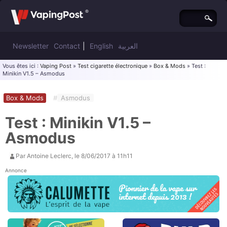
Newsletter
Contact
|
English
العربية
Vous êtes ici :
Vaping Post
»
Test cigarette électronique
»
Box & Mods
» Test :
Minikin V1.5 – Asmodus
Box & Mods
#
Asmodus
Test : Minikin V1.5 –
Asmodus
Par
Antoine Leclerc
, le
8/06/2017 à 11h11
Annonce