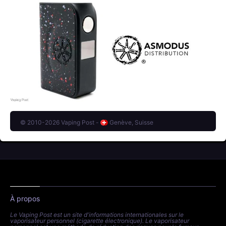
© 2010-2026 Vaping Post -
Genève, Suisse
À propos
Le Vaping Post est un site d'informations internationales sur le
vaporisateur personnel (cigarette électronique). Le vaporisateur