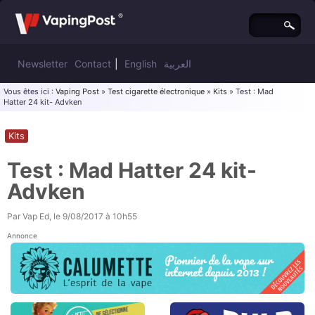
Newsletter
Contact
|
English
العربية
Vous êtes ici :
Vaping Post
»
Test cigarette électronique
»
Kits
» Test : Mad
Hatter 24 kit- Advken
Kits
Test : Mad Hatter 24 kit-
Advken
Par
Vap Ed
, le
9/08/2017 à 10h55
Annonce