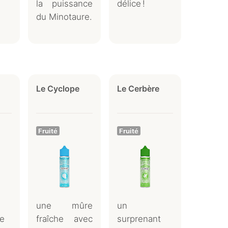
la puissance
délice !
du Minotaure.
Le Cyclope
Le Cerbère
Fruité
Fruité
une mûre
un
te
fraîche avec
surprenant