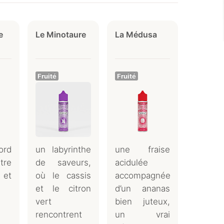
e
Le Minotaure
La Médusa
Fruité
Fruité
rd
un labyrinthe
une fraise
tre
de saveurs,
acidulée
 et
où le cassis
accompagnée
et le citron
d’un ananas
vert
bien juteux,
rencontrent
un vrai