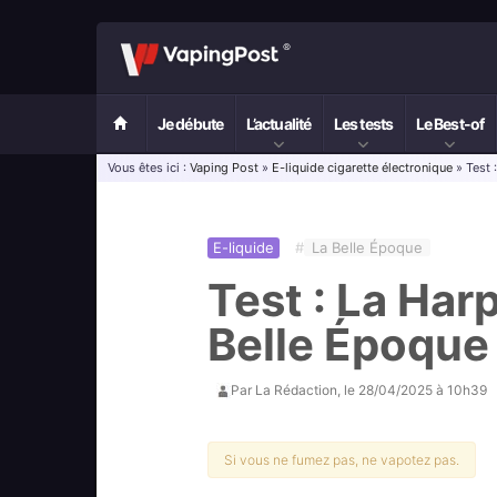
Je débute
L’actualité
Les tests
Le Best-of
Vous êtes ici :
Vaping Post
»
E-liquide cigarette électronique
» Test 
E-liquide
#
La Belle Époque
Test : La Har
Belle Époque
Par
La Rédaction
, le
28/04/2025 à 10h39
Si vous ne fumez pas, ne vapotez pas.