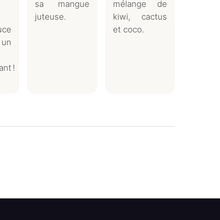
sa mangue
mélange de
juteuse.
kiwi, cactus
uce
et coco.
un
nt !