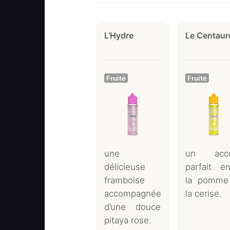
L’Hydre
Le Centaur
Fruité
Fruité
une
un acco
délicieuse
parfait en
framboise
la pomme
accompagnée
la cerise.
d’une douce
pitaya rose.