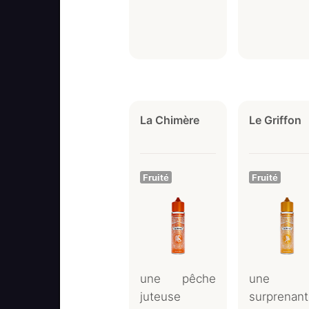
La Chimère
Le Griffon
Fruité
Fruité
une pêche
une
juteuse
surprenan