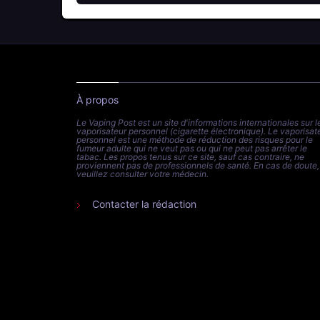
À propos
Le Vaping Post est un site d'informations internationales sur l
vaporisateur personnel (cigarette électronique). Le vaporisat
personnel est une méthode de réduction des risques pour le
fumeur adulte qui ne veut pas ou qui ne peut pas arrêter le
tabac. Les propos tenus sur ce site, sauf cas contraire, ne
proviennent pas de professionnels de santé. En cas de doute,
veuillez consulter votre médecin.
Contacter la rédaction