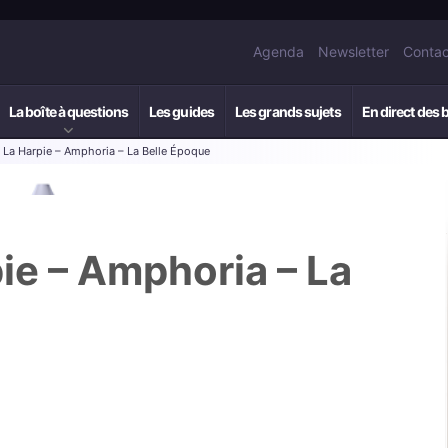
Agenda
Newsletter
Contac
La boîte à questions
Les guides
Les grands sujets
En direct des 
: La Harpie – Amphoria – La Belle Époque
pie – Amphoria – La