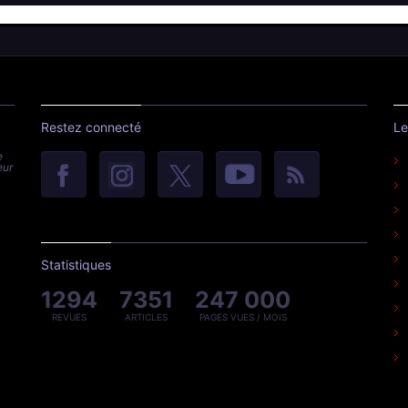
Restez connecté
Le
e
eur
Statistiques
1294
7351
247 000
REVUES
ARTICLES
PAGES VUES / MOIS