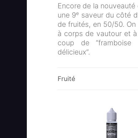
Encore de la nouveauté 
une 9ᵉ saveur du côté d
de fruités, en 50/50. On
à corps de vautour et 
coup de “framboise 
délicieux”.
Fruité