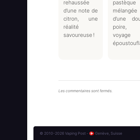
rehaussée
pastèque
d’une note de
mélangée
citron, une
d’une do
réalité
poire, 
savoureuse !
voyage
époustoufla
Les commentaires sont fermés.
© 2010-2026 Vaping Post -
Genève, Suisse