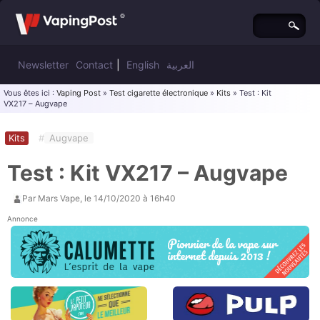
Newsletter
Contact
|
English
العربية
Vous êtes ici :
Vaping Post
»
Test cigarette électronique
»
Kits
» Test : Kit
VX217 – Augvape
Kits
#
Augvape
Test : Kit VX217 – Augvape
Par
Mars Vape
, le
14/10/2020 à 16h40
Annonce