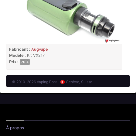
Fabricant :
Augvape
Modèle :
Kit VX217
Prix :
70 €
© 2010-2026 Vaping Post -
Genève, Suisse
À propos