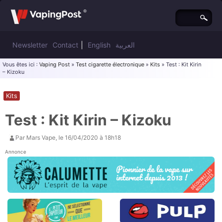
Newsletter
Contact
|
English
العربية
Vous êtes ici :
Vaping Post
»
Test cigarette électronique
»
Kits
» Test : Kit Kirin
– Kizoku
Kits
Test : Kit Kirin – Kizoku
Par
Mars Vape
, le
16/04/2020 à 18h18
Annonce