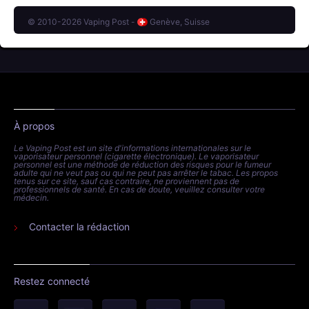
© 2010-2026 Vaping Post -
Genève, Suisse
À propos
Le Vaping Post est un site d'informations internationales sur le
vaporisateur personnel (cigarette électronique). Le vaporisateur
personnel est une méthode de réduction des risques pour le fumeur
adulte qui ne veut pas ou qui ne peut pas arrêter le tabac. Les propos
tenus sur ce site, sauf cas contraire, ne proviennent pas de
professionnels de santé. En cas de doute, veuillez consulter votre
médecin.
Contacter la rédaction
Restez connecté