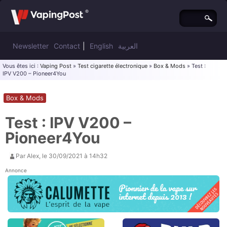
Newsletter
Contact
|
English
العربية
Vous êtes ici :
Vaping Post
»
Test cigarette électronique
»
Box & Mods
» Test :
IPV V200 – Pioneer4You
Box & Mods
Test : IPV V200 –
Pioneer4You
Par
Alex
, le
30/09/2021 à 14h32
Annonce