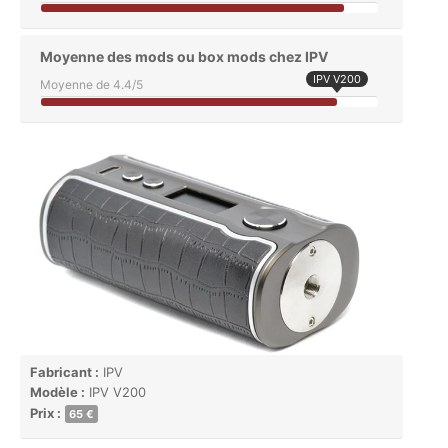
Moyenne des mods ou box mods chez IPV
IPV V200
Moyenne de 4.4/5
Fabricant :
IPV
Modèle :
IPV V200
Prix :
65 €