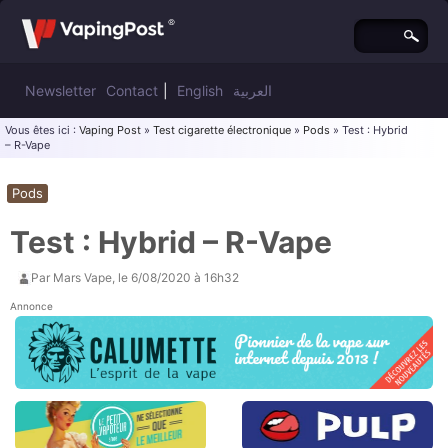
Newsletter
Contact
|
English
العربية
Vous êtes ici :
Vaping Post
»
Test cigarette électronique
»
Pods
» Test : Hybrid
– R-Vape
Pods
Test : Hybrid – R-Vape
Par
Mars Vape
, le
6/08/2020 à 16h32
Annonce