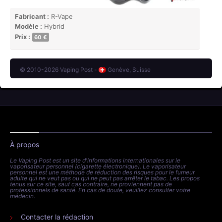
Fabricant :
R-Vape
Modèle :
Hybrid
Prix :
60 €
© 2010-2026 Vaping Post -
Genève, Suisse
À propos
Le Vaping Post est un site d'informations internationales sur le
vaporisateur personnel (cigarette électronique). Le vaporisateur
personnel est une méthode de réduction des risques pour le fumeur
adulte qui ne veut pas ou qui ne peut pas arrêter le tabac. Les propos
tenus sur ce site, sauf cas contraire, ne proviennent pas de
professionnels de santé. En cas de doute, veuillez consulter votre
médecin.
Contacter la rédaction