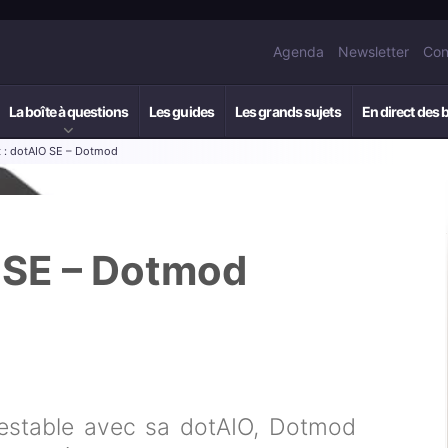
Agenda
Newsletter
Con
La boîte à questions
Les guides
Les grands sujets
En direct des 
t : dotAIO SE – Dotmod
O SE – Dotmod
testable avec sa dotAIO, Dotmod