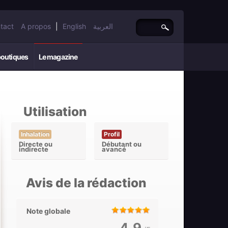
tact
A propos
|
English
العربية
boutiques
Le magazine
Utilisation
Inhalation
Profil
Directe ou
Débutant ou
indirecte
avancé
Avis de la rédaction
Note globale
4,9