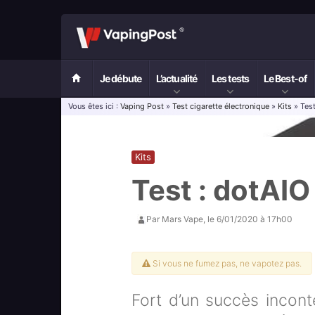
Je débute
L’actualité
Les tests
Le Best-of
Vous êtes ici :
Vaping Post
»
Test cigarette électronique
»
Kits
» Tes
Kits
Test : dotAI
Par
Mars Vape
, le
6/01/2020 à 17h00
Si vous ne fumez pas, ne vapotez pas.
Fort d’un succès incon