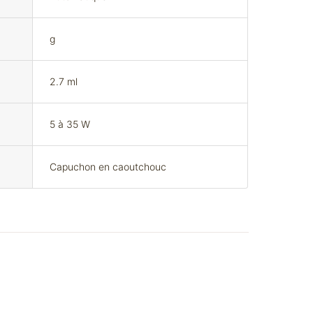
g
2.7 ml
5 à 35 W
Capuchon en caoutchouc