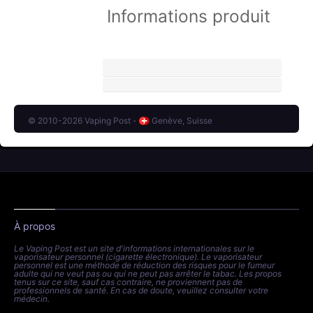
Informations produit
© 2010-2026 Vaping Post -
Genève, Suisse
À propos
Le Vaping Post est un site d'informations internationales sur le
vaporisateur personnel (cigarette électronique). Le vaporisateur
personnel est une méthode de réduction des risques pour le fumeur
adulte qui ne veut pas ou qui ne peut pas arrêter le tabac. Les propos
tenus sur ce site, sauf cas contraire, ne proviennent pas de
professionnels de santé. En cas de doute, veuillez consulter votre
médecin.