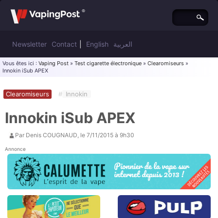
Newsletter
Contact
|
English
العربية
Vous êtes ici :
Vaping Post
»
Test cigarette électronique
»
Clearomiseurs
»
Innokin iSub APEX
Clearomiseurs
#
Innokin
Innokin iSub APEX
Par
Denis COUGNAUD
, le
7/11/2015 à 9h30
Annonce