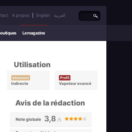
tact
A propos
|
English
العربية
boutiques
Le magazine
Utilisation
Inhalation
Profil
Indirecte
Vapoteur avancé
Avis de la rédaction
3,8
Note globale
/5