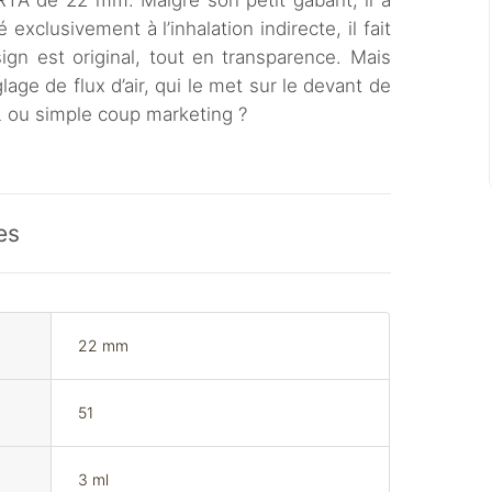
TA de 22 mm. Malgré son petit gabarit, il a
xclusivement à l’inhalation indirecte, il fait
ign est original, tout en transparence. Mais
age de flux d’air, qui le met sur le devant de
L ou simple coup marketing ?
es
22 mm
51
3 ml