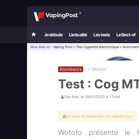
Je débute
L’actualité
Les tests
Le Best-of
Vous êtes ici :
Vaping Post
»
Test cigarette électronique
»
Atomiseu
Atomiseurs
#
Wotofo
Test : Cog M
Par
Alex
, le
19/05/2020 à 17h44
Si vous ne fumez pas, ne vapotez pas.
Wotofo présente le