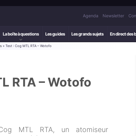
Agenda
Newsletter
Con
La boîte à questions
Les guides
Les grands sujets
En direct des 
rs
» Test : Cog MTL RTA – Wotofo
TL RTA – Wotofo
 Cog MTL RTA, un atomiseur