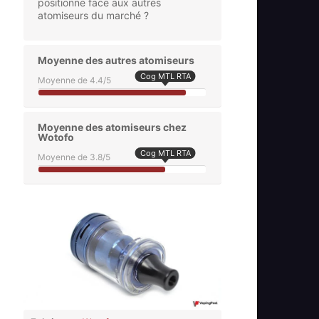
positionne face aux autres
atomiseurs du marché ?
Moyenne des autres atomiseurs
Cog MTL RTA
Moyenne de 4.4/5
Moyenne des atomiseurs chez
Wotofo
Cog MTL RTA
Moyenne de 3.8/5