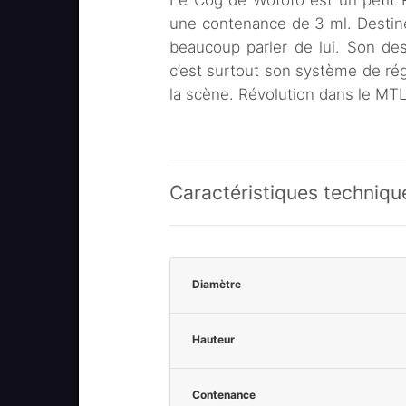
Le Cog de Wotofo est un petit R
une contenance de 3 ml. Destiné e
beaucoup parler de lui. Son des
c’est surtout son système de régl
la scène. Révolution dans le MT
Caractéristiques techniqu
Diamètre
Hauteur
Contenance