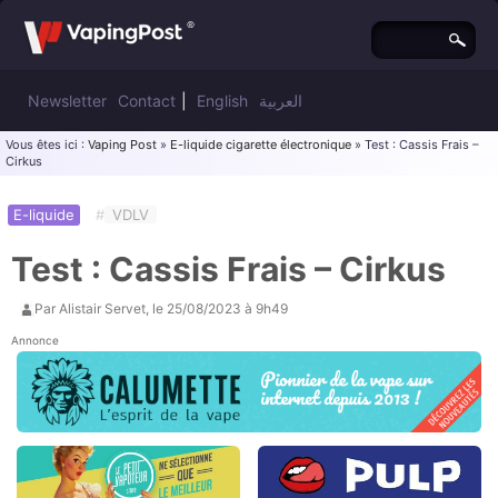
Newsletter
Contact
|
English
العربية
Vous êtes ici :
Vaping Post
»
E-liquide cigarette électronique
» Test : Cassis Frais –
Cirkus
E-liquide
#
VDLV
Test : Cassis Frais – Cirkus
Par
Alistair Servet
, le
25/08/2023 à 9h49
Annonce