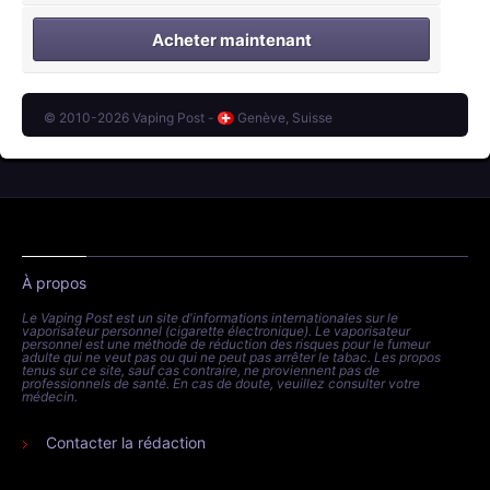
Acheter maintenant
© 2010-2026 Vaping Post -
Genève, Suisse
À propos
Le Vaping Post est un site d'informations internationales sur le
vaporisateur personnel (cigarette électronique). Le vaporisateur
personnel est une méthode de réduction des risques pour le fumeur
adulte qui ne veut pas ou qui ne peut pas arrêter le tabac. Les propos
tenus sur ce site, sauf cas contraire, ne proviennent pas de
professionnels de santé. En cas de doute, veuillez consulter votre
médecin.
Contacter la rédaction