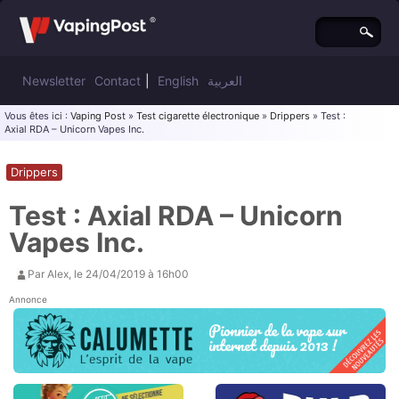
Newsletter
Contact
|
English
العربية
Vous êtes ici :
Vaping Post
»
Test cigarette électronique
»
Drippers
» Test :
Axial RDA – Unicorn Vapes Inc.
Drippers
Test : Axial RDA – Unicorn
Vapes Inc.
Par
Alex
, le
24/04/2019 à 16h00
Annonce