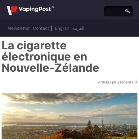
Newsletter
Contact
|
English
العربية
La cigarette
électronique en
Nouvelle-Zélande
Articles plus récents
→