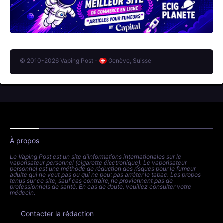
© 2010-2026 Vaping Post -
Genève, Suisse
À propos
Le Vaping Post est un site d'informations internationales sur le
vaporisateur personnel (cigarette électronique). Le vaporisateur
personnel est une méthode de réduction des risques pour le fumeur
adulte qui ne veut pas ou qui ne peut pas arrêter le tabac. Les propos
tenus sur ce site, sauf cas contraire, ne proviennent pas de
professionnels de santé. En cas de doute, veuillez consulter votre
médecin.
Contacter la rédaction