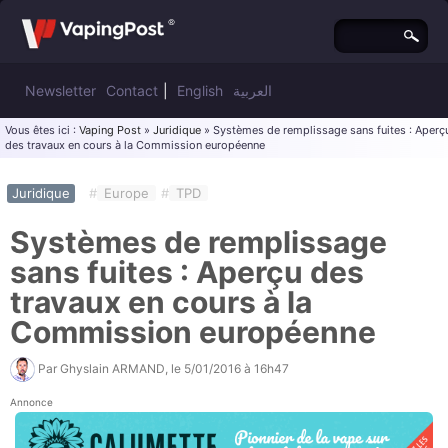
Newsletter
Contact
|
English
العربية
Vous êtes ici :
Vaping Post
»
Juridique
» Systèmes de remplissage sans fuites : Aperç
des travaux en cours à la Commission européenne
Juridique
#
Europe
#
TPD
Systèmes de remplissage
sans fuites : Aperçu des
travaux en cours à la
Commission européenne
Par
Ghyslain ARMAND
, le
5/01/2016 à 16h47
Annonce