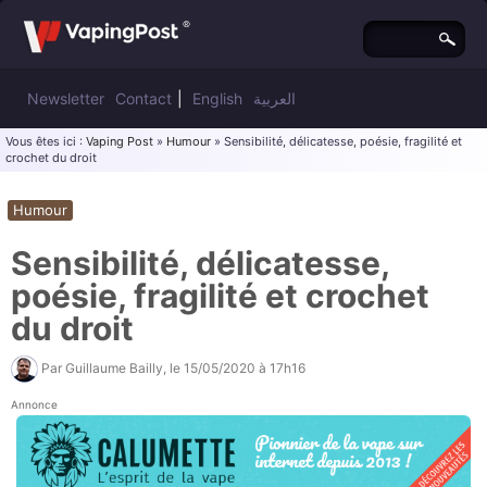
Newsletter
Contact
|
English
العربية
Vous êtes ici :
Vaping Post
»
Humour
» Sensibilité, délicatesse, poésie, fragilité et
crochet du droit
Humour
Sensibilité, délicatesse,
poésie, fragilité et crochet
du droit
Par
Guillaume Bailly
, le
15/05/2020 à 17h16
Annonce