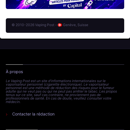
© 2010-2026 Vaping Post -
Genève, Suisse
À propos
Le Vaping Post est un site d'informations internationales sur le
vaporisateur personnel (cigarette électronique). Le vaporisateur
personnel est une méthode de réduction des risques pour le fumeur
adulte qui ne veut pas ou qui ne peut pas arrêter le tabac. Les propos
tenus sur ce site, sauf cas contraire, ne proviennent pas de
professionnels de santé. En cas de doute, veuillez consulter votre
médecin.
Contacter la rédaction