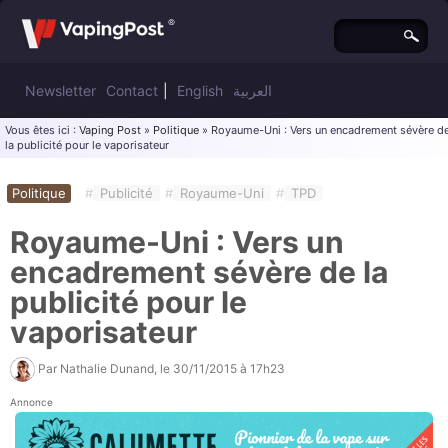
Newsletter
Contact
|
English
العربية
Vous êtes ici :
Vaping Post
»
Politique
» Royaume-Uni : Vers un encadrement sévère d
la publicité pour le vaporisateur
Politique
#
Publicité
#
Royaume-Uni
#
TPD
Royaume-Uni : Vers un
encadrement sévère de la
publicité pour le
vaporisateur
Par
Nathalie Dunand
, le
30/11/2015 à 17h23
Annonce