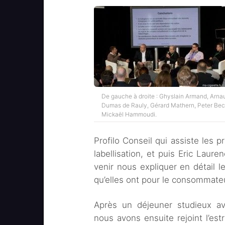
De gauche à droite : Ghyslain Armand, Arna
Dumas de Rauly, Gérard Mathern, Peter Bec
Mickaël Hammoudi.
Profilo Conseil qui assiste les 
labellisation, et puis Eric Laur
venir nous expliquer en détail le
qu’elles ont pour le consommate
Après un déjeuner studieux a
nous avons ensuite rejoint l’est