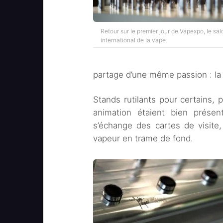
Retour sur le premier jour de Vapexpo, le sal
international de la vape.
partage d’une même passion : la
Stands rutilants pour certains, p
animation étaient bien prése
s’échange des cartes de visite
vapeur en trame de fond.