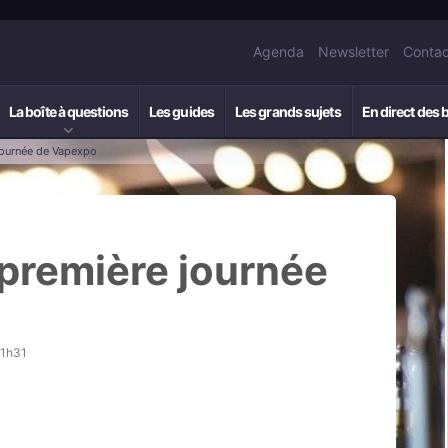
Agenda
Newsletter
Contac
La boîte à questions
Les guides
Les grands sujets
En direct des 
 journée de Vapexpo
 première journée
21h31