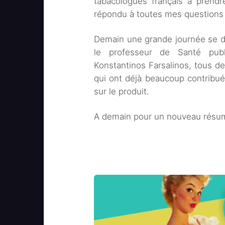
tabacologues français à prendre
répondu à toutes mes questions 
Demain une grande journée se des
le professeur de Santé publ
Konstantinos Farsalinos, tous de
qui ont déjà beaucoup contribué 
sur le produit.
A demain pour un nouveau résu