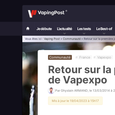
Je débute
L’actualité
Les tests
Le Best-of
Vous êtes ici :
Vaping Post
»
Communauté
» Retour sur la première
Communauté
#
France
#
Vapexpo
Retour sur la
de Vapexpo
Par
Ghyslain ARMAND
, le
13/03/2014 à 
Mis à jour le 19/04/2023 à 15h17