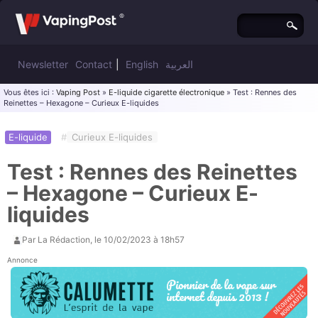
Newsletter
Contact
|
English
العربية
Vous êtes ici :
Vaping Post
»
E-liquide cigarette électronique
» Test : Rennes des
Reinettes – Hexagone – Curieux E-liquides
E-liquide
#
Curieux E-liquides
Test : Rennes des Reinettes
– Hexagone – Curieux E-
liquides
Par
La Rédaction
, le
10/02/2023 à 18h57
Annonce