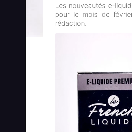
Les nouveautés e-liquid
pour le mois de févrie
rédaction.