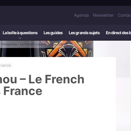
Agenda
Newsletter
Contac
La boîte à questions
Les guides
Les grands sujets
En direct des 
: Chouchou – Le French Liquide – Lips France
France
hou – Le French
s France