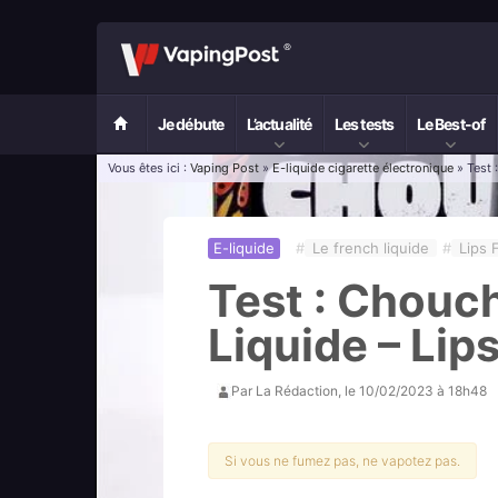
Je débute
L’actualité
Les tests
Le Best-of
Vous êtes ici :
Vaping Post
»
E-liquide cigarette électronique
» Test 
E-liquide
#
Le french liquide
#
Lips 
Test : Chouc
Liquide – Lip
Par
La Rédaction
, le
10/02/2023 à 18h48
Si vous ne fumez pas, ne vapotez pas.