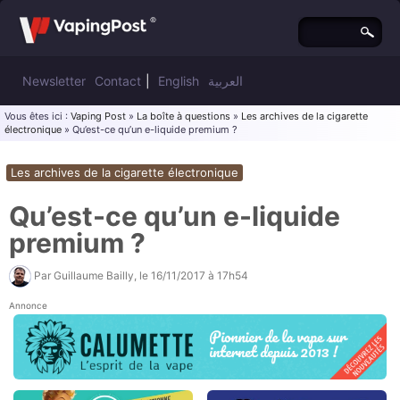
Newsletter
Contact
|
English
العربية
Vous êtes ici :
Vaping Post
»
La boîte à questions
»
Les archives de la cigarette
électronique
» Qu’est-ce qu’un e-liquide premium ?
Les archives de la cigarette électronique
Qu’est-ce qu’un e-liquide
premium ?
Par
Guillaume Bailly
, le
16/11/2017 à 17h54
Annonce