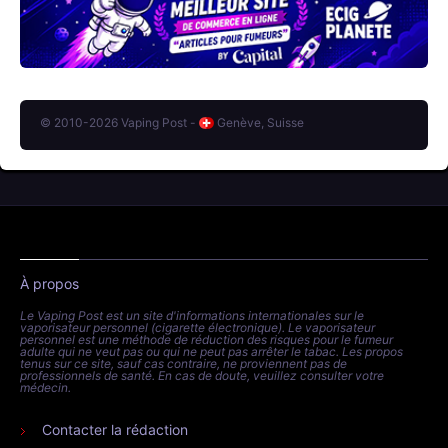
© 2010-2026 Vaping Post -
Genève, Suisse
À propos
Le Vaping Post est un site d'informations internationales sur le
vaporisateur personnel (cigarette électronique). Le vaporisateur
personnel est une méthode de réduction des risques pour le fumeur
adulte qui ne veut pas ou qui ne peut pas arrêter le tabac. Les propos
tenus sur ce site, sauf cas contraire, ne proviennent pas de
professionnels de santé. En cas de doute, veuillez consulter votre
médecin.
Contacter la rédaction