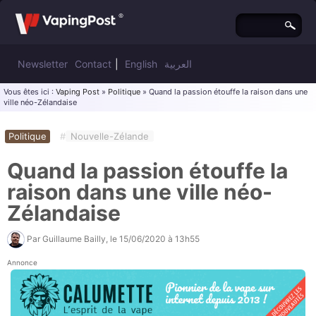
Newsletter
Contact
|
English
العربية
Vous êtes ici :
Vaping Post
»
Politique
» Quand la passion étouffe la raison dans une
ville néo-Zélandaise
Politique
#
Nouvelle-Zélande
Quand la passion étouffe la
raison dans une ville néo-
Zélandaise
Par
Guillaume Bailly
, le
15/06/2020 à 13h55
Annonce