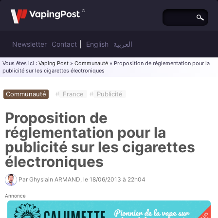
Newsletter
Contact
|
English
العربية
Vous êtes ici :
Vaping Post
»
Communauté
» Proposition de réglementation pour la
publicité sur les cigarettes électroniques
Communauté
#
France
#
Publicité
Proposition de
réglementation pour la
publicité sur les cigarettes
électroniques
Par
Ghyslain ARMAND
, le
18/06/2013 à 22h04
Annonce