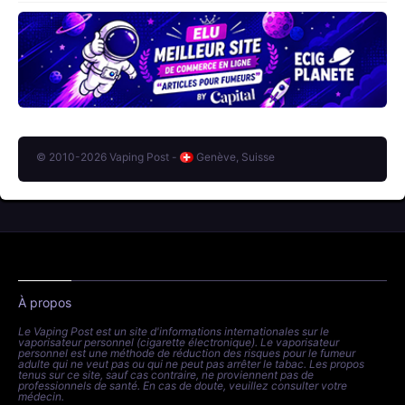
© 2010-2026 Vaping Post -
Genève, Suisse
À propos
Le Vaping Post est un site d'informations internationales sur le
vaporisateur personnel (cigarette électronique). Le vaporisateur
personnel est une méthode de réduction des risques pour le fumeur
adulte qui ne veut pas ou qui ne peut pas arrêter le tabac. Les propos
tenus sur ce site, sauf cas contraire, ne proviennent pas de
professionnels de santé. En cas de doute, veuillez consulter votre
médecin.