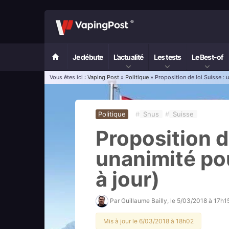
Je débute
L’actualité
Les tests
Le Best-of
Vous êtes ici :
Vaping Post
»
Politique
» Proposition de loi Suisse : u
Politique
#
Snus
#
Suisse
Proposition de
unanimité pou
à jour)
Par
Guillaume Bailly
, le
5/03/2018 à 17h1
Mis à jour le 6/03/2018 à 18h02