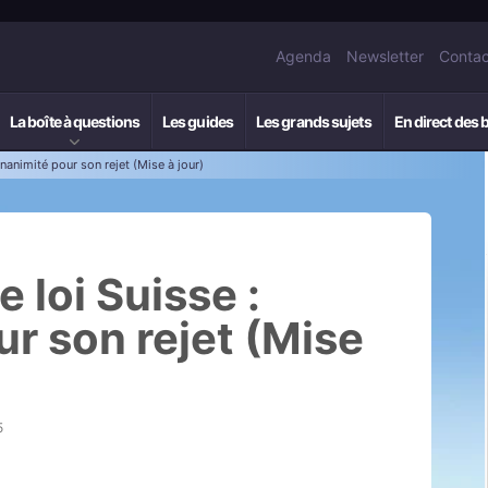
Agenda
Newsletter
Contac
La boîte à questions
Les guides
Les grands sujets
En direct des 
nanimité pour son rejet (Mise à jour)
 loi Suisse :
r son rejet (Mise
5