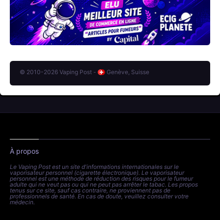
© 2010-2026 Vaping Post -
Genève, Suisse
À propos
Le Vaping Post est un site d'informations internationales sur le
vaporisateur personnel (cigarette électronique). Le vaporisateur
personnel est une méthode de réduction des risques pour le fumeur
adulte qui ne veut pas ou qui ne peut pas arrêter le tabac. Les propos
tenus sur ce site, sauf cas contraire, ne proviennent pas de
professionnels de santé. En cas de doute, veuillez consulter votre
médecin.