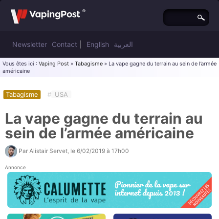
Newsletter
Contact
|
English
العربية
Vous êtes ici :
Vaping Post
»
Tabagisme
» La vape gagne du terrain au sein de l’armée
américaine
Tabagisme
#
USA
La vape gagne du terrain au
sein de l’armée américaine
Par
Alistair Servet
, le
6/02/2019 à 17h00
Annonce