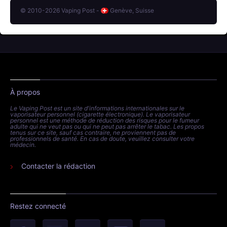
© 2010-2026 Vaping Post -
Genève, Suisse
À propos
Le Vaping Post est un site d'informations internationales sur le
vaporisateur personnel (cigarette électronique). Le vaporisateur
personnel est une méthode de réduction des risques pour le fumeur
adulte qui ne veut pas ou qui ne peut pas arrêter le tabac. Les propos
tenus sur ce site, sauf cas contraire, ne proviennent pas de
professionnels de santé. En cas de doute, veuillez consulter votre
médecin.
Contacter la rédaction
Restez connecté