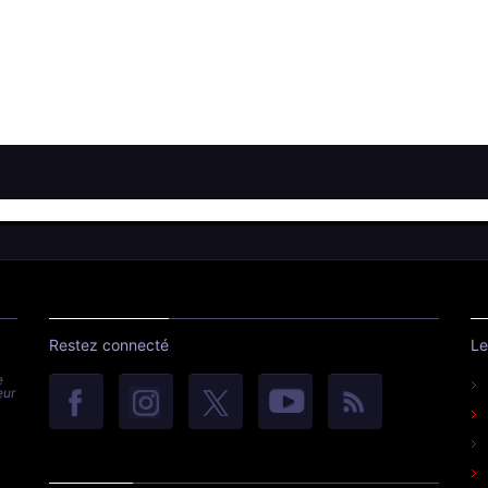
Restez connecté
Le
e
eur