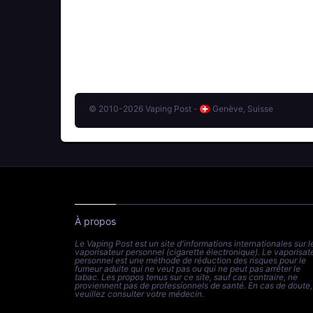
© 2010-2026 Vaping Post -
Genève, Suisse
À propos
Le Vaping Post est un site d'informations internationales sur l
vaporisateur personnel (cigarette électronique). Le vaporisat
personnel est une méthode de réduction des risques pour le
fumeur adulte qui ne veut pas ou qui ne peut pas arrêter le
tabac. Les propos tenus sur ce site, sauf cas contraire, ne
proviennent pas de professionnels de santé. En cas de doute,
veuillez consulter votre médecin.