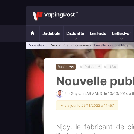
Je débute
L’actualité
Les tests
Le Best-of
Vous êtes ici :
Vaping Post
»
Economie
» Nouvelle publicité Njoy
Business
#
Publicité
#
USA
Nouvelle publ
Par
Ghyslain ARMAND
, le
10/03/2014 à 
Mis à jour le 25/11/2022 à 11h57
Njoy, le fabricant de ci