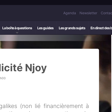
Agenda
Newsletter
Contac
La boîte à questions
Les guides
Les grands sujets
En direct des 
icité Njoy
9h00
galikes (non lié financièrement à