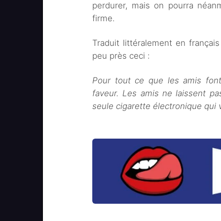
perdurer, mais on pourra néanmoi
firme.
Traduit littéralement en françai
peu près ceci :
Pour tout ce que les amis font 
faveur. Les amis ne laissent pa
seule cigarette électronique qui v