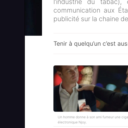
l’industrie du tabac)
communication aux État
publicité sur la chaine d
Tenir à quelqu’un c’est au
Un homme donne à son ami fumeur une ciga
électronique Njoy.