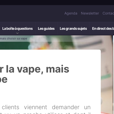
Agenda
Newsletter
Contac
La boîte à questions
Les guides
Les grands sujets
En direct des 
 mais choisir sa vape
r la vape, mais
pe
4
 clients viennent demander un