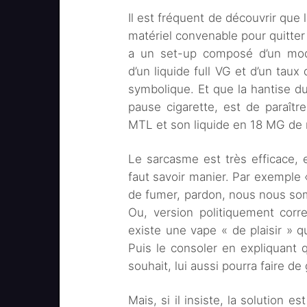
Il est fréquent de découvrir que 
matériel convenable pour quitter 
a un set-up composé d’un mod 
d’un liquide full VG et d’un taux
symbolique. Et que la hantise du
pause cigarette, est de paraîtr
MTL et son liquide en 18 MG de 
Le sarcasme est très efficace, e
faut savoir manier. Par exemple «
de fumer, pardon, nous nous somm
Ou, version politiquement correc
existe une vape « de plaisir » qu
Puis le consoler en expliquant q
souhait, lui aussi pourra faire d
Mais, si il insiste, la solution es