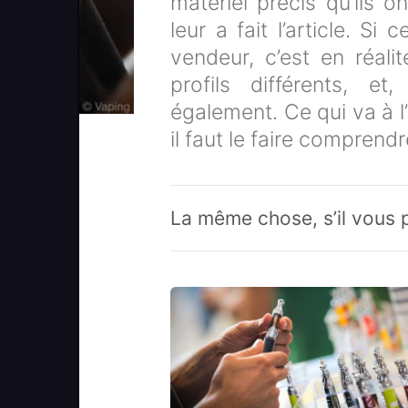
matériel précis qu’ils o
leur a fait l’article. Si 
vendeur, c’est en réal
profils différents, et
également. Ce qui va à l
il faut le faire comprend
La même chose, s’il vous p