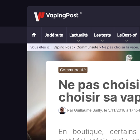
Je débute
L’actualité
Les tests
Le Best-of
Vous êtes ici :
Vaping Post
»
Communauté
» Ne pas choisir la vape,
Communauté
Ne pas choisi
choisir sa va
Par
Guillaume Bailly
, le
5/11/2018 à 17h5
En boutique, certains