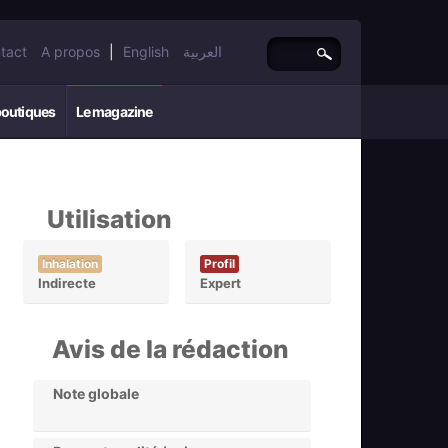
tact
A propos
|
English
العربية
boutiques
Le magazine
Utilisation
Inhalation
Profil
Indirecte
Expert
Avis de la rédaction
Note globale