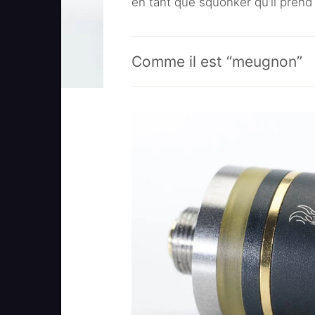
en tant que squonker qu’il prend
Comme il est “meugnon”