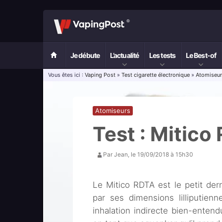
Je débute
L’actualité
Les tests
Le Best-of
Vous êtes ici :
Vaping Post
»
Test cigarette électronique
»
Atomiseu
Atomiseurs
Test : Mitico
Par
Jean
, le
19/09/2018 à 15h30
Le Mitico RDTA est le petit der
par ses dimensions lilliputie
inhalation indirecte bien-entend