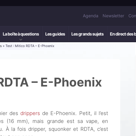
Agenda
Newsletter
Con
La boîte à questions
Les guides
Les grands sujets
En direct des 
rs
» Test : Mitico RDTA – E-Phoenix
 RDTA – E-Phoenix
nier des
drippers
de E-Phoenix. Petit, il l’est
nnes (16 mm), mais grande est sa vape, en
u. À la fois dripper, squonker et RDTA, c’est