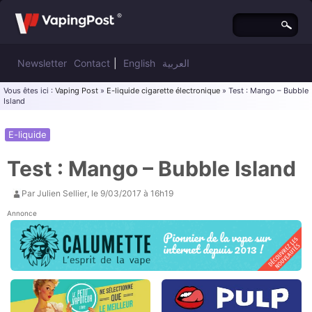
Newsletter
Contact
|
English
العربية
Vous êtes ici :
Vaping Post
»
E-liquide cigarette électronique
» Test : Mango – Bubble
Island
E-liquide
Test : Mango – Bubble Island
Par
Julien Sellier
, le
9/03/2017 à 16h19
Annonce