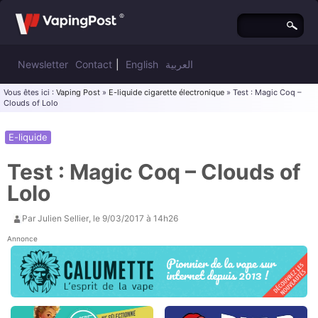
Newsletter
Contact
|
English
العربية
Vous êtes ici :
Vaping Post
»
E-liquide cigarette électronique
» Test : Magic Coq –
Clouds of Lolo
E-liquide
Test : Magic Coq – Clouds of
Lolo
Par
Julien Sellier
, le
9/03/2017 à 14h26
Annonce