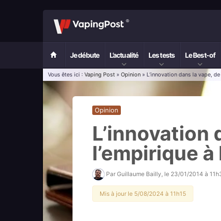
Je débute
L’actualité
Les tests
Le Best-of
Vous êtes ici :
Vaping Post
»
Opinion
» L’innovation dans la vape, de 
Opinion
L’innovation 
l’empirique à 
Par
Guillaume Bailly
, le
23/01/2014 à 11h
Mis à jour le 5/08/2024 à 11h15