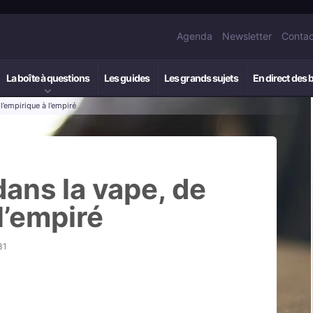
Agenda
Newsletter
Contac
La boîte à questions
Les guides
Les grands sujets
En direct des 
l’empirique à l’empiré
dans la vape, de
l’empiré
31