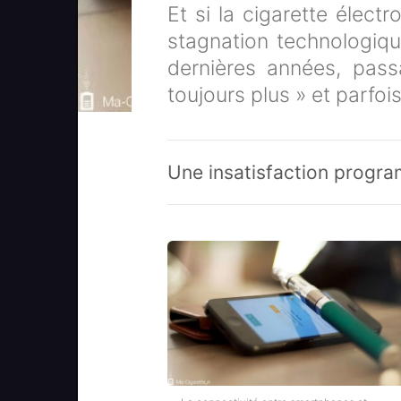
Et si la cigarette élect
stagnation technologiqu
dernières années, pass
toujours plus » et parfois
Une insatisfaction progr