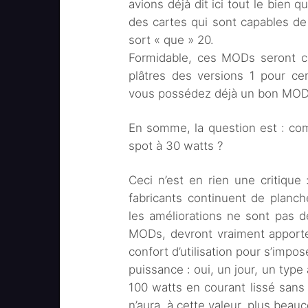
avions déjà dit ici tout le bien 
des cartes qui sont capables de 
sort « que » 20.
Formidable, ces MODs seront ce
plâtres des versions 1 pour cert
vous possédez déjà un bon MOD
En somme, la question est : com
spot à 30 watts ?
Ceci n’est en rien une critique
fabricants continuent de planch
les améliorations ne sont pas d
MODs, devront vraiment apporte
confort d’utilisation pour s’impos
puissance : oui, un jour, un type
100 watts en courant lissé sans f
n’aura, à cette valeur, plus beau