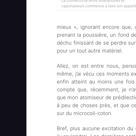
La connectivité entre smartphones et
vaporisateurs commence à faire son apparit
mieux », ignorant encore que, 
prenant la poussière, un fond d
déchu finissant de se perdre su
pour un tout autre matériel.
Allez, on est entre nous, pers
même, j’ai vécu ces moments ex
enfin atteint au moins une foi
compte que, récemment, je n’a
que mon atomiseur de prédilect
à peu de choses près, et que cel
sur du microcoil-coton.
Bref, plus aucune excitation d