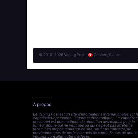
© 2010-2026 Vaping Post -
Genève, Suisse
À propos
Le Vaping Post est un site d'informations internationales sur l
vaporisateur personnel (cigarette électronique). Le vaporisat
personnel est une méthode de réduction des risques pour le
fumeur adulte qui ne veut pas ou qui ne peut pas arrêter le
tabac. Les propos tenus sur ce site, sauf cas contraire, ne
proviennent pas de professionnels de santé. En cas de doute,
veuillez consulter votre médecin.