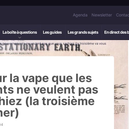
Agenda
Newsletter
Contac
La boîte à questions
Les guides
Les grands sujets
En direct des 
les gouvernements ne veulent pas que vous sachiez (la troisième va vous
ur la vape que les
s ne veulent pas
iez (la troisième
ner)
04