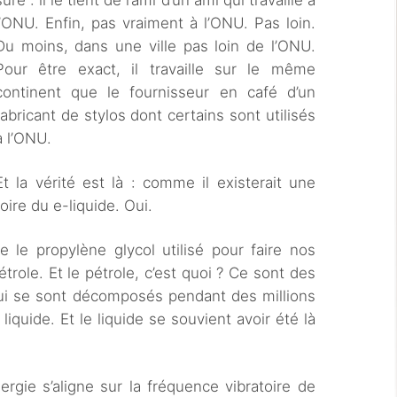
sûre : il le tient de l’ami d’un ami qui travaille à
l’ONU. Enfin, pas vraiment à l’ONU. Pas loin.
Du moins, dans une ville pas loin de l’ONU.
Pour être exact, il travaille sur le même
continent que le fournisseur en café d’un
fabricant de stylos dont certains sont utilisés
à l’ONU.
Et la vérité est là : comme il existerait une
ire du e-liquide. Oui.
 le propylène glycol utilisé pour faire nos
étrole. Et le pétrole, c’est quoi ? Ce sont des
qui se sont décomposés pendant des millions
quide. Et le liquide se souvient avoir été là
rgie s’aligne sur la fréquence vibratoire de