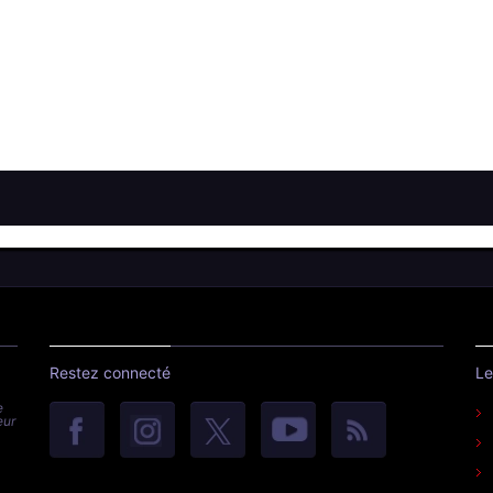
Restez connecté
Le
e
eur