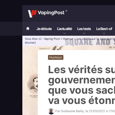
Je débute
L’actualité
Les tests
Le Best-of
Vous êtes ici :
Vaping Post
»
Humour
» Les vérités sur la vape que 
étonner)
Humour
Les vérités s
gouvernement
que vous sach
va vous éton
Par
Guillaume Bailly
, le
21/05/2021 à 17h