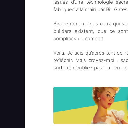
issues d’une technologie secre
fabriqués à la main par Bill Gates
Bien entendu, tous ceux qui vo
builders existent, que ce so
complices du complot.
Voilà. Je sais qu’après tant de 
réfléchir. Mais croyez-moi : sac
surtout, n’oubliez pas : la Terre e