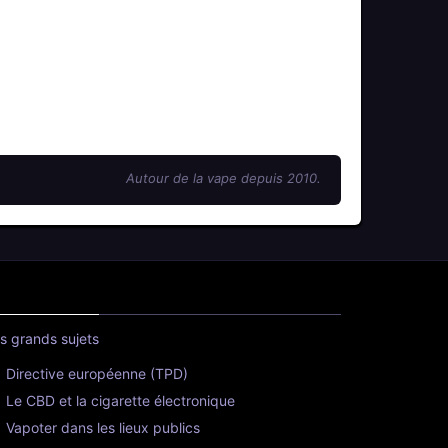
Autour de la vape depuis 2010.
s grands sujets
Directive européenne (TPD)
Le CBD et la cigarette électronique
Vapoter dans les lieux publics