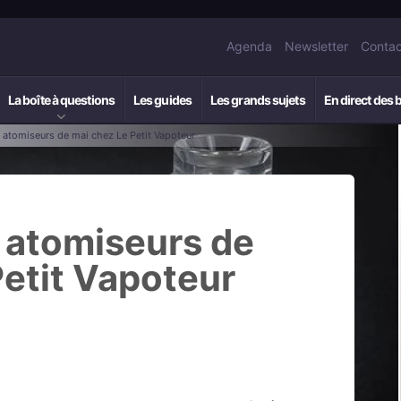
Agenda
Newsletter
Contac
La boîte à questions
Les guides
Les grands sujets
En direct des 
 atomiseurs de mai chez Le Petit Vapoteur
s atomiseurs de
Petit Vapoteur