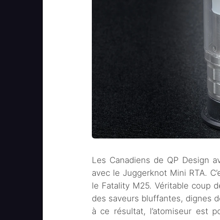
Les Canadiens de QP Design ava
avec le Juggerknot Mini RTA. C’
le Fatality M25. Véritable coup
des saveurs bluffantes, dignes d
à ce résultat, l’atomiseur est 