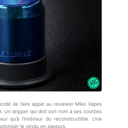
cidé de faire appel au reviewer Mike Vapes
. Un dripper qui doit son nom à ses courbes
ieur qu’à l’intérieur du reconstructible. Une
optimiser le rendu en saveurs.