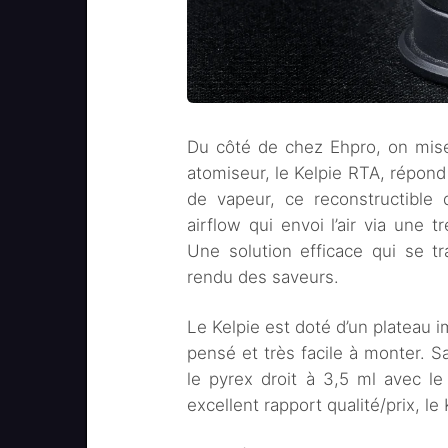
Du côté de chez Ehpro, on mise s
atomiseur, le Kelpie RTA, répond 
de vapeur, ce reconstructibl
airflow qui envoi l’air via une 
Une solution efficace qui se t
rendu des saveurs.
Le Kelpie est doté d’un plateau 
pensé et très facile à monter. S
le pyrex droit à 3,5 ml avec le
excellent rapport qualité/prix, le