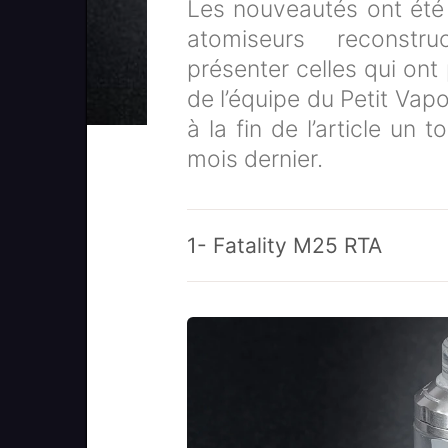
Les nouveautés ont été
atomiseurs reconstr
présenter celles qui ont 
de l’équipe du Petit Vap
à la fin de l’article un
mois dernier.
1- Fatality M25 RTA