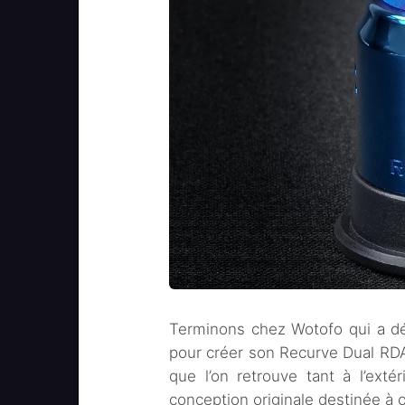
Terminons chez Wotofo qui a dé
pour créer son Recurve Dual RDA
que l’on retrouve tant à l’extér
conception originale destinée à 