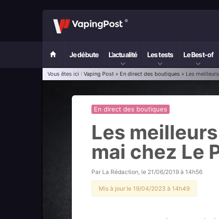
Je débute
L’actualité
Les tests
Le Best-of
Vous êtes ici :
Vaping Post
»
En direct des boutiques
» Les meilleurs
En direct des boutiques
Les meilleur
mai chez Le 
Par
La Rédaction
, le
21/06/2019 à 14h56
Mis à jour le 19/04/2023 à 14h49