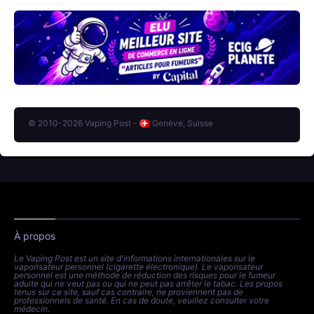
© 2010-2026 Vaping Post -
Genève, Suisse
À propos
Le Vaping Post est un site d'informations internationales sur le
vaporisateur personnel (cigarette électronique). Le vaporisateur
personnel est une méthode de réduction des risques pour le fumeur
adulte qui ne veut pas ou qui ne peut pas arrêter le tabac. Les propos
tenus sur ce site, sauf cas contraire, ne proviennent pas de
professionnels de santé. En cas de doute, veuillez consulter votre
médecin.