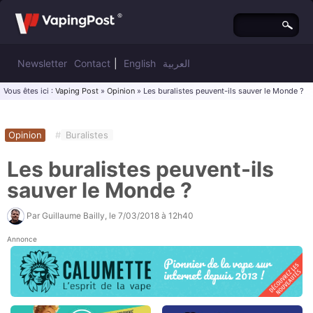
Newsletter
Contact
|
English
العربية
Vous êtes ici :
Vaping Post
»
Opinion
» Les buralistes peuvent-ils sauver le Monde ?
Opinion
#
Buralistes
Les buralistes peuvent-ils
sauver le Monde ?
Par
Guillaume Bailly
, le
7/03/2018 à 12h40
Annonce