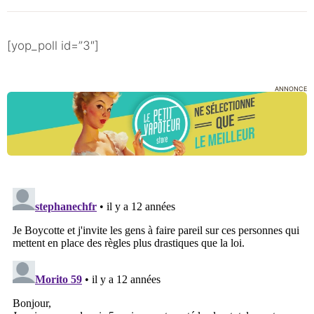
[yop_poll id=”3″]
ANNONCE