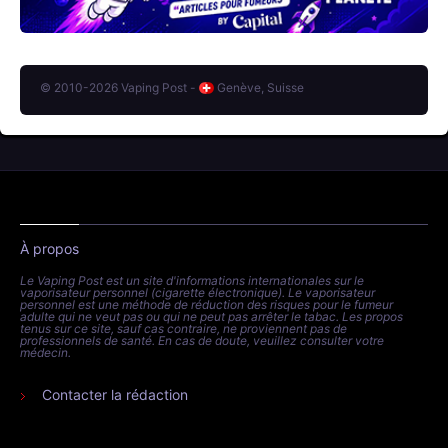
© 2010-2026 Vaping Post -
Genève, Suisse
À propos
Le Vaping Post est un site d'informations internationales sur le
vaporisateur personnel (cigarette électronique). Le vaporisateur
personnel est une méthode de réduction des risques pour le fumeur
adulte qui ne veut pas ou qui ne peut pas arrêter le tabac. Les propos
tenus sur ce site, sauf cas contraire, ne proviennent pas de
professionnels de santé. En cas de doute, veuillez consulter votre
médecin.
Contacter la rédaction