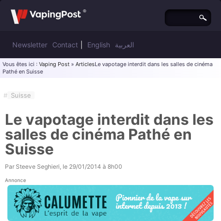
Newsletter
Contact
|
English
العربية
Vous êtes ici :
Vaping Post
»
Articles
Le vapotage interdit dans les salles de cinéma
Pathé en Suisse
#
Suisse
Le vapotage interdit dans les
salles de cinéma Pathé en
Suisse
Par
Steeve Seghieri
, le
29/01/2014 à 8h00
Annonce