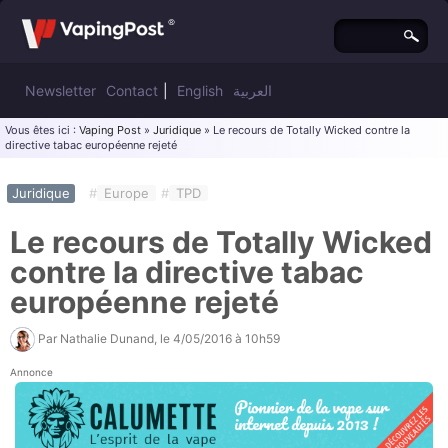
Newsletter
Contact
|
English
العربية
Vous êtes ici :
Vaping Post
»
Juridique
» Le recours de Totally Wicked contre la
directive tabac européenne rejeté
Juridique
#
Europe
#
TPD
Le recours de Totally Wicked
contre la directive tabac
européenne rejeté
Par
Nathalie Dunand
, le
4/05/2016 à 10h59
Annonce