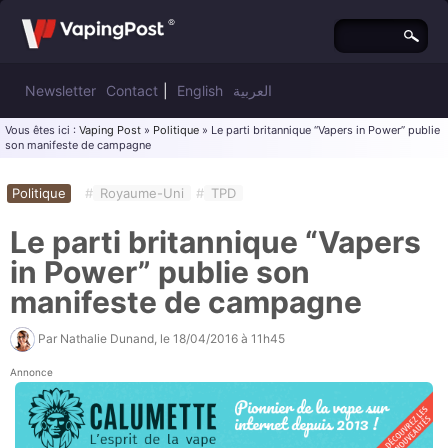
Newsletter
Contact
|
English
العربية
Vous êtes ici :
Vaping Post
»
Politique
» Le parti britannique “Vapers in Power” publie
son manifeste de campagne
Politique
#
Royaume-Uni
#
TPD
Le parti britannique “Vapers
in Power” publie son
manifeste de campagne
Par
Nathalie Dunand
, le
18/04/2016 à 11h45
Annonce