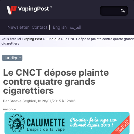
Newsletter
Contact
|
English
العربية
Vous êtes ici :
Vaping Post
»
Juridique
» Le CNCT dépose plainte contre quatre grand
cigarettiers
Juridique
Le CNCT dépose plainte
contre quatre grands
cigarettiers
Par
Steeve Seghieri
, le
28/01/2015 à 12h06
Annonce