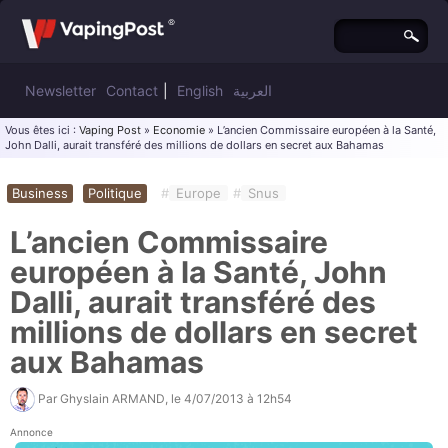
Newsletter
Contact
|
English
العربية
Vous êtes ici :
Vaping Post
»
Economie
» L’ancien Commissaire européen à la Santé,
John Dalli, aurait transféré des millions de dollars en secret aux Bahamas
Business
Politique
#
Europe
#
Snus
L’ancien Commissaire
européen à la Santé, John
Dalli, aurait transféré des
millions de dollars en secret
aux Bahamas
Par
Ghyslain ARMAND
, le
4/07/2013 à 12h54
Annonce