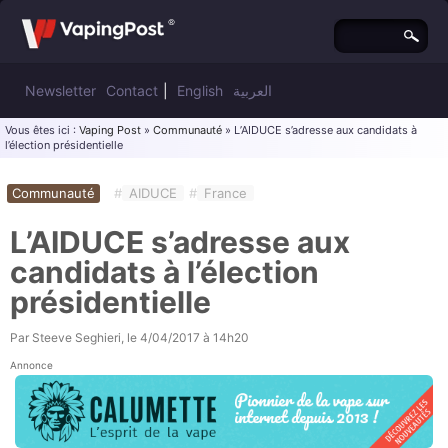
Newsletter
Contact
|
English
العربية
Vous êtes ici :
Vaping Post
»
Communauté
» L’AIDUCE s’adresse aux candidats à
l’élection présidentielle
Communauté
#
AIDUCE
#
France
L’AIDUCE s’adresse aux
candidats à l’élection
présidentielle
Par
Steeve Seghieri
, le
4/04/2017 à 14h20
Annonce