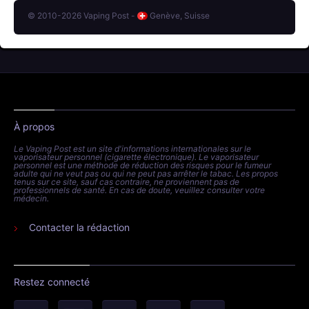
© 2010-2026 Vaping Post -
Genève, Suisse
À propos
Le Vaping Post est un site d'informations internationales sur le
vaporisateur personnel (cigarette électronique). Le vaporisateur
personnel est une méthode de réduction des risques pour le fumeur
adulte qui ne veut pas ou qui ne peut pas arrêter le tabac. Les propos
tenus sur ce site, sauf cas contraire, ne proviennent pas de
professionnels de santé. En cas de doute, veuillez consulter votre
médecin.
Contacter la rédaction
Restez connecté