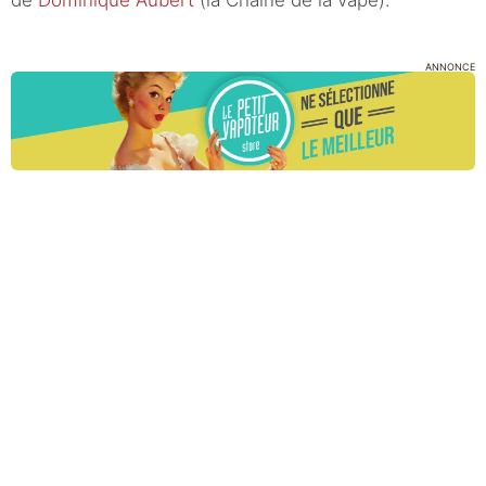
de
Dominique Aubert
(la Chaine de la vape).
ANNONCE