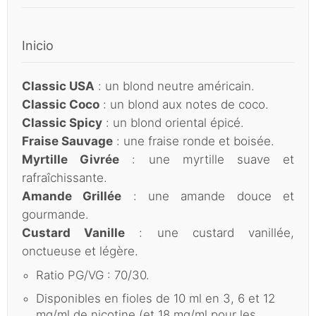
Inicio
Classic USA
: un blond neutre américain.
Classic Coco
: un blond aux notes de coco.
Classic Spicy
: un blond oriental épicé.
Fraise Sauvage
: une fraise ronde et boisée.
Myrtille Givrée
: une myrtille suave et
rafraîchissante.
Amande Grillée
: une amande douce et
gourmande.
Custard Vanille
: une custard vanillée,
onctueuse et légère.
Ratio PG/VG : 70/30.
Disponibles en fioles de 10 ml en 3, 6 et 12
mg/ml de nicotine (et 18 mg/ml pour les