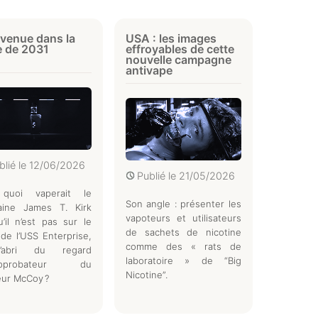
venue dans la
USA : les images
e de 2031
effroyables de cette
nouvelle campagne
antivape
blié le
12/06/2026
Publié le
21/05/2026
quoi vaperait le
Son angle : présenter les
taine James T. Kirk
vapoteurs et utilisateurs
u’il n’est pas sur le
de sachets de nicotine
de l’USS Enterprise,
comme des « rats de
’abri du regard
laboratoire » de “Big
approbateur du
Nicotine”.
eur McCoy ?