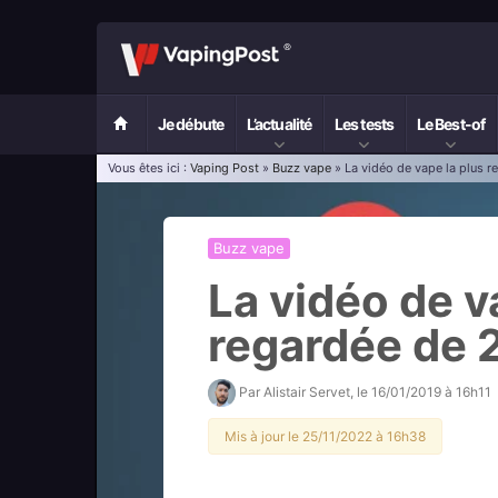
Je débute
L’actualité
Les tests
Le Best-of
Vous êtes ici :
Vaping Post
»
Buzz vape
» La vidéo de vape la plus 
Buzz vape
La vidéo de v
regardée de 
Par
Alistair Servet
, le
16/01/2019 à 16h11
Mis à jour le 25/11/2022 à 16h38