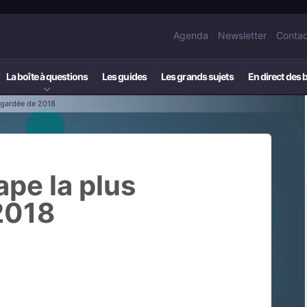
Agenda
Newsletter
Contac
La boîte à questions
Les guides
Les grands sujets
En direct des 
regardée de 2018
ape la plus
2018