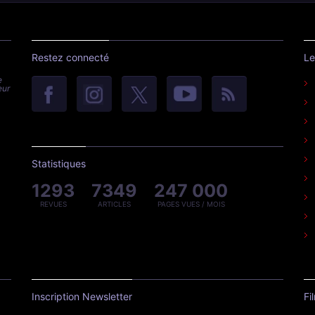
Restez connecté
Le
e
eur
Statistiques
1293
7349
247 000
REVUES
ARTICLES
PAGES VUES / MOIS
Inscription Newsletter
Fi