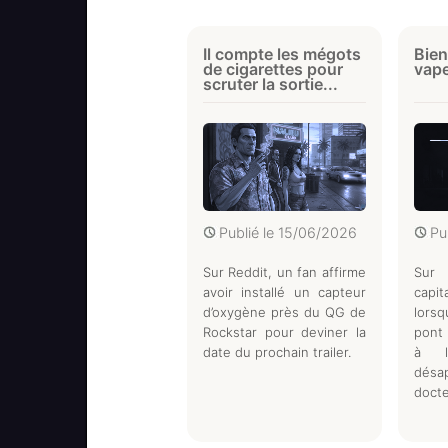
Il compte les mégots
Bien
de cigarettes pour
vap
scruter la sortie...
Publié le
15/06/2026
Pu
Sur Reddit, un fan affirme
Sur 
avoir installé un capteur
capi
d’oxygène près du QG de
lorsq
Rockstar pour deviner la
pont 
date du prochain trailer.
à l
dés
doct