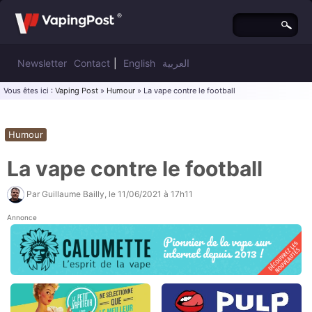
Newsletter
Contact
|
English
العربية
Vous êtes ici :
Vaping Post
»
Humour
» La vape contre le football
Humour
La vape contre le football
Par
Guillaume Bailly
, le
11/06/2021 à 17h11
Annonce