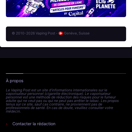
© 2010-2026 Vaping Post -
Genève, Suisse
À propos
Le Vaping Post est un site d'informations internationales sur le
vaporisateur personnel (cigarette électronique). Le vaporisateur
personnel est une méthode de réduction des risques pour le fumeur
adulte qui ne veut pas ou qui ne peut pas arrêter le tabac. Les propos
tenus sur ce site, sauf cas contraire, ne proviennent pas de
professionnels de santé. En cas de doute, veuillez consulter votre
médecin.
Contacter la rédaction