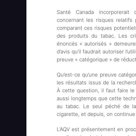
Santé Canada incorporerait 
concernant les risques relatif
comparant ces risques potentiels
des produits du tabac. Les cri
énoncés « autorisés » demeuren
d’avis qu’il faudrait autoriser l’
preuve « catégorique » de réduct
Qu’est-ce qu’une preuve catégor
les résultats issus de la recher
À cette question, il faut faire l
aussi longtemps que cette techn
au tabac. Le seul péché de la
cigarette, et depuis, on continue d
L’AQV est présentement en pro