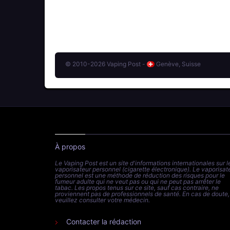
© 2010-2026 Vaping Post -
Genève, Suisse
À propos
Le Vaping Post est un site d'informations internationales sur l
vaporisateur personnel (cigarette électronique). Le vaporisat
personnel est une méthode de réduction des risques pour le
fumeur adulte qui ne veut pas ou qui ne peut pas arrêter le
tabac. Les propos tenus sur ce site, sauf cas contraire, ne
proviennent pas de professionnels de santé. En cas de doute,
veuillez consulter votre médecin.
Contacter la rédaction