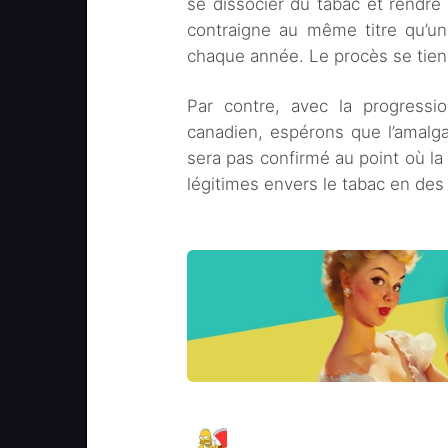
se dissocier du tabac et rendre i
contraigne au même titre qu’un
chaque année. Le procès se tiend
Par contre, avec la progress
canadien, espérons que l’amalg
sera pas confirmé au point où la 
légitimes envers le tabac en des