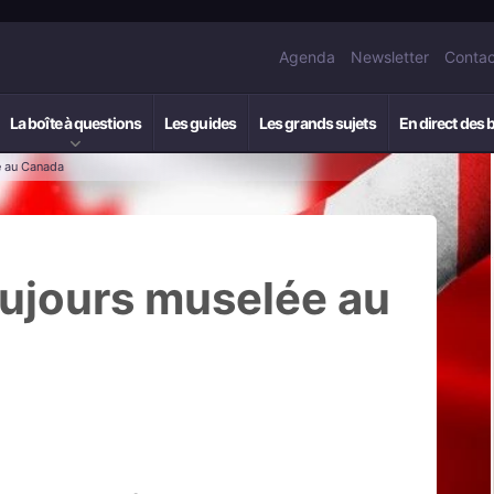
Agenda
Newsletter
Contac
La boîte à questions
Les guides
Les grands sujets
En direct des 
e au Canada
oujours muselée au