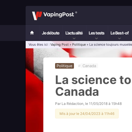
Je débute
L’actualité
Les tests
Le Best-of
Vous êtes ici :
Vaping Post
»
Politique
» La science toujours muselé
Politique
#
Canada
La science t
Canada
Par
La Rédaction
, le
11/05/2018 à 15h48
Mis à jour le 24/04/2023 à 11h46