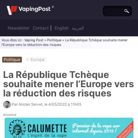
Newsletter
Contact
|
English
العربية
Vous êtes ici :
Vaping Post
»
Politique
» La République Tchèque souhaite mener
l’Europe vers la réduction des risques
Politique
#
Europe
La République Tchèque
souhaite mener l’Europe vers
la réduction des risques
Par
Alistair Servet
, le
4/05/2022 à 11h05
Annonce