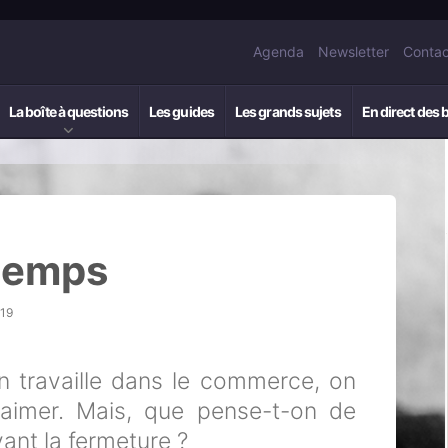
Agenda
Newsletter
Contac
La boîte à questions
Les guides
Les grands sujets
En direct des 
 temps
h19
on travaille dans le commerce, on
 aimer. Mais, que pense-t-on de
vant la fermeture ?