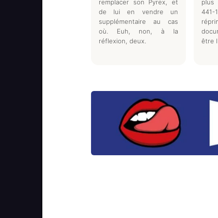
remplacer son Pyrex, et
plus 
de lui en vendre un
441-
supplémentaire au cas
répr
où. Euh, non, à la
docu
réflexion, deux.
être 